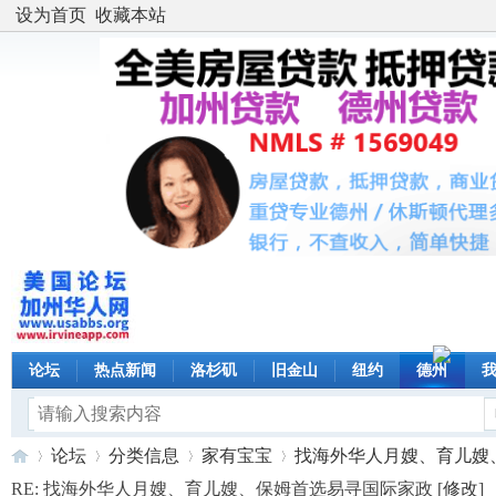
设为首页
收藏本站
论坛
热点新闻
洛杉矶
旧金山
纽约
德州
论坛
分类信息
家有宝宝
找海外华人月嫂、育儿嫂、保
RE: 找海外华人月嫂、育儿嫂、保姆首选易寻国际家政 [
修改
]