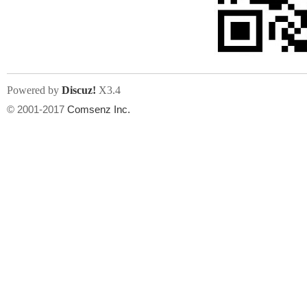
文件尺寸:
大小不限制
, 可用扩展名:
jpg, jpeg, gif, png
Powered by
Discuz!
X3.4
上传附件
州
© 2001-2017
Comsenz Inc.
或将文件直接拖到这里
华
文件尺寸:
大小不限制
, 可用扩展名:
gif,jpg,jpeg,png