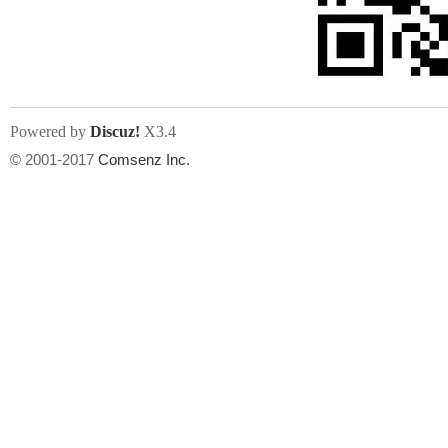
文件尺寸:
大小不限制
, 可用扩展名:
jpg, jpeg, gif, png
Powered by
Discuz!
X3.4
上传附件
州
© 2001-2017
Comsenz Inc.
或将文件直接拖到这里
华
文件尺寸:
大小不限制
, 可用扩展名:
gif,jpg,jpeg,png