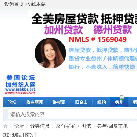
设为首页
收藏本站
论坛
热点新闻
洛杉矶
旧金山
纽约
德州
论坛
分类信息
家有宝宝
测试
参与/回复主题
RE: 测试 [
修改
]