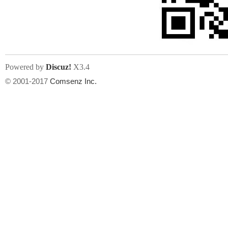
文件尺寸:
大小不限制
, 可用扩展名:
jpg, jpeg, gif, png
Powered by
Discuz!
X3.4
上传附件
州
© 2001-2017
Comsenz Inc.
或将文件直接拖到这里
华
文件尺寸:
大小不限制
, 可用扩展名:
gif,jpg,jpeg,png