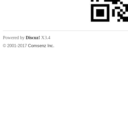
文件尺寸:
大小不限制
, 可用扩展名:
jpg, jpeg, gif, png
Powered by
Discuz!
X3.4
上传附件
州
© 2001-2017
Comsenz Inc.
或将文件直接拖到这里
华
文件尺寸:
大小不限制
, 可用扩展名:
gif,jpg,jpeg,png