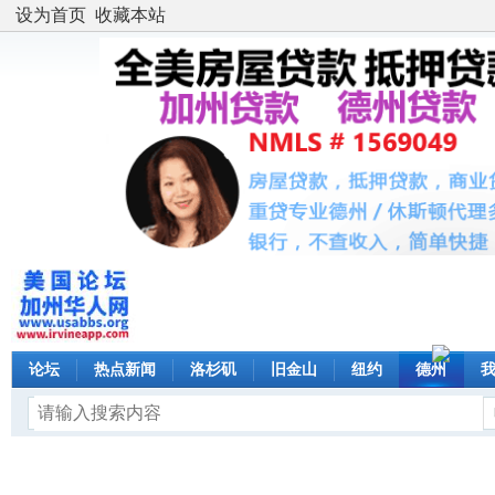
设为首页
收藏本站
论坛
热点新闻
洛杉矶
旧金山
纽约
德州