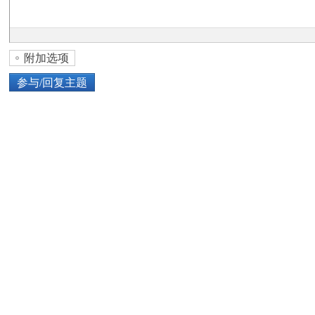
论
附加选项
参与/回复主题
上传图片
网络图片
坛
或将图片直接拖到这里
加
点击图片添加到帖子内容中