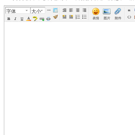
字体
大小
美
›
›
›
›
表情
图片
附件
国