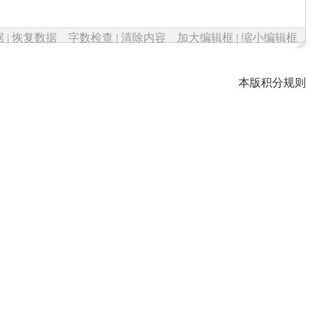
据
|
恢复数据
字数检查
|
清除内容
加大编辑框
|
缩小编辑框
本版积分规则