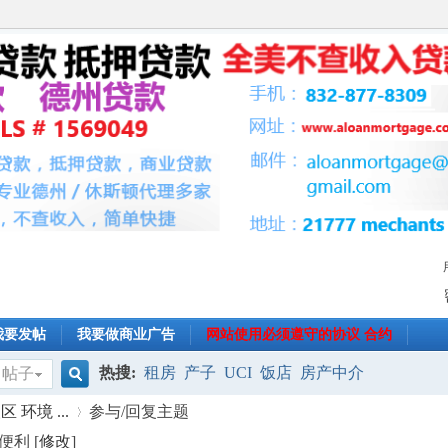
我要发帖
我要做商业广告
网站使用必须遵守的协议 合约
热搜:
租房
产子
UCI
饭店
房产中介
帖子
搜
环境 ...
参与/回复主题
便利 [
修改
]