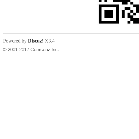
文件尺寸:
大小不限制
, 可用扩展名:
jpg, jpeg, gif, png
Powered by
Discuz!
X3.4
上传附件
州
© 2001-2017
Comsenz Inc.
或将文件直接拖到这里
华
文件尺寸:
大小不限制
, 可用扩展名:
gif,jpg,jpeg,png