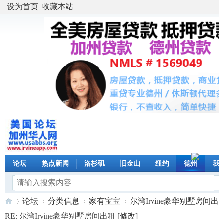
设为首页
收藏本站
论坛
热点新闻
洛杉矶
旧金山
纽约
德州
论坛
分类信息
家有宝宝
尔湾Irvine豪华别墅房间出租 
RE: 尔湾Irvine豪华别墅房间出租 [
修改
]