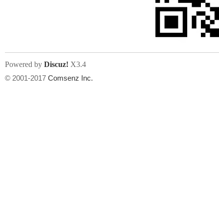
文件尺寸:
大小不限制
, 可用扩展名:
jpg, jpeg, gif, png
Powered by
Discuz!
X3.4
上传附件
州
© 2001-2017
Comsenz Inc.
或将文件直接拖到这里
华
文件尺寸:
大小不限制
, 可用扩展名:
gif,jpg,jpeg,png