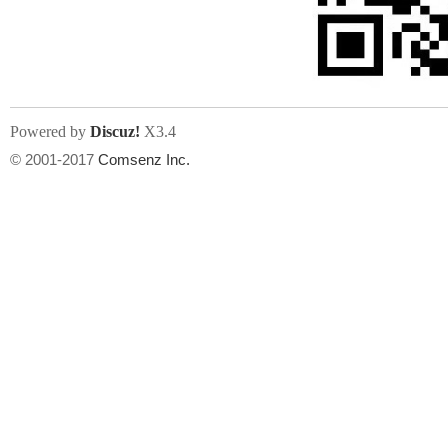
文件尺寸:
大小不限制
, 可用扩展名:
jpg, jpeg, gif, png
Powered by
Discuz!
X3.4
上传附件
州
© 2001-2017
Comsenz Inc.
或将文件直接拖到这里
华
文件尺寸:
大小不限制
, 可用扩展名:
gif,jpg,jpeg,png