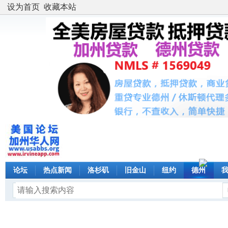
设为首页
收藏本站
论坛
热点新闻
洛杉矶
旧金山
纽约
德州