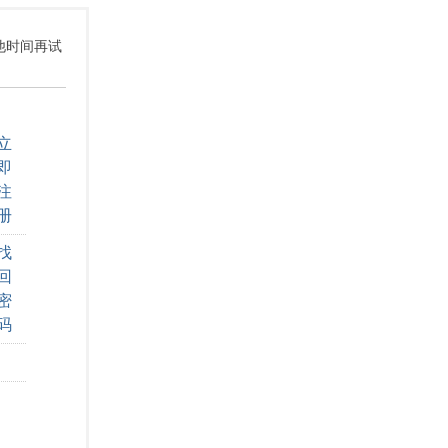
其他时间再试
立
即
注
册
找
回
密
码