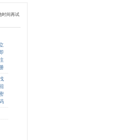
其他时间再试
立
即
注
册
找
回
密
码