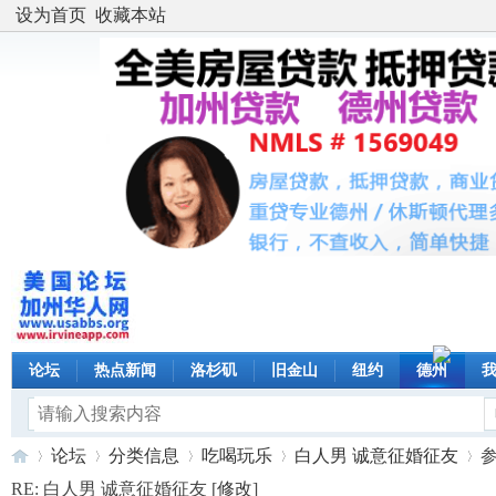
设为首页
收藏本站
论坛
热点新闻
洛杉矶
旧金山
纽约
德州
论坛
分类信息
吃喝玩乐
白人男 诚意征婚征友
RE: 白人男 诚意征婚征友 [
修改
]