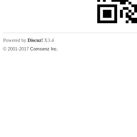
文件尺寸:
大小不限制
, 可用扩展名:
jpg, jpeg, gif, png
Powered by
Discuz!
X3.4
上传附件
州
© 2001-2017
Comsenz Inc.
或将文件直接拖到这里
华
文件尺寸:
大小不限制
, 可用扩展名:
gif,jpg,jpeg,png