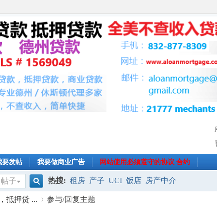
我要发帖
我要做商业广告
网站使用必须遵守的协议 合约
热搜:
租房
产子
UCI
饭店
房产中介
帖子
搜
押贷 ...
参与/回复主题