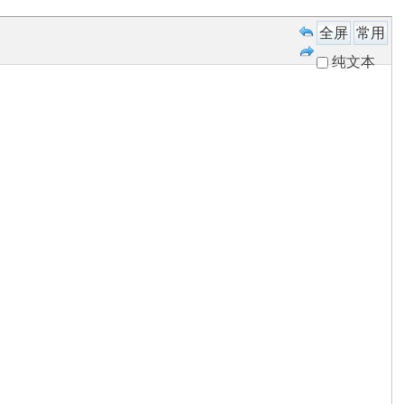
全屏
常用
纯文本