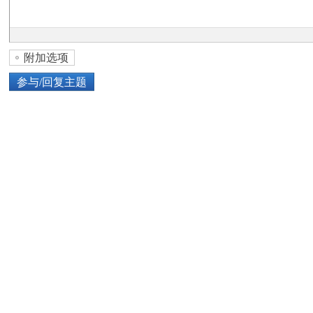
论
附加选项
参与/回复主题
上传图片
网络图片
坛
或将图片直接拖到这里
加
点击图片添加到帖子内容中