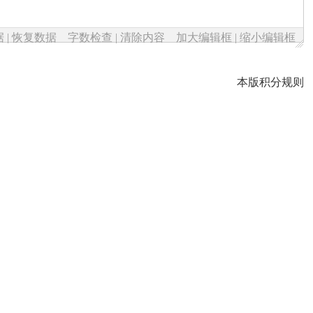
据
|
恢复数据
字数检查
|
清除内容
加大编辑框
|
缩小编辑框
本版积分规则