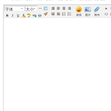
字体
大小
美
›
›
›
›
表情
图片
附件
国