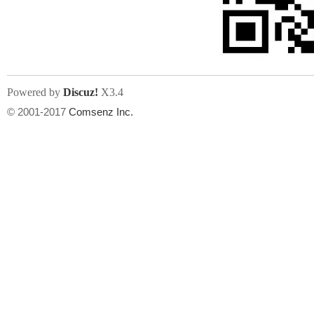
文件尺寸:
大小不限制
, 可用扩展名:
jpg, jpeg, gif, png
Powered by
Discuz!
X3.4
上传附件
州
© 2001-2017
Comsenz Inc.
或将文件直接拖到这里
华
文件尺寸:
大小不限制
, 可用扩展名:
gif,jpg,jpeg,png