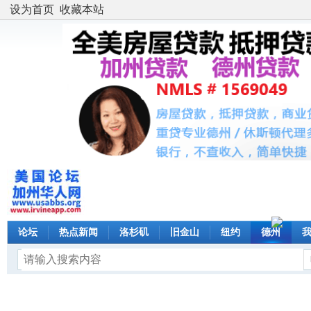
设为首页
收藏本站
论坛
热点新闻
洛杉矶
旧金山
纽约
德州