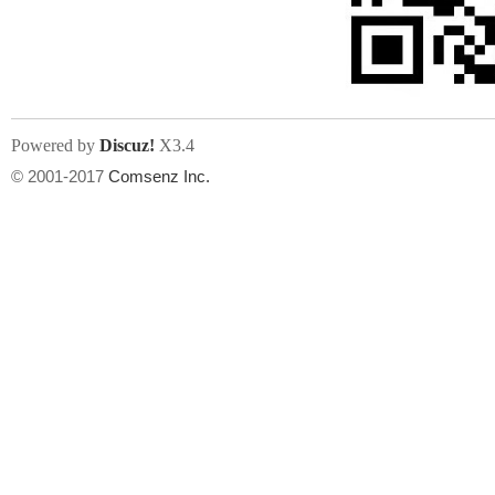
文件尺寸:
大小不限制
, 可用扩展名:
jpg, jpeg, gif, png
Powered by
Discuz!
X3.4
上传附件
州
© 2001-2017
Comsenz Inc.
或将文件直接拖到这里
华
文件尺寸:
大小不限制
, 可用扩展名:
gif,jpg,jpeg,png