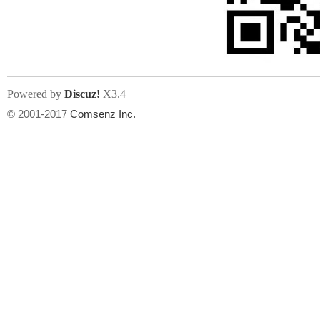
文件尺寸:
大小不限制
, 可用扩展名:
jpg, jpeg, gif, png
Powered by
Discuz!
X3.4
上传附件
州
© 2001-2017
Comsenz Inc.
或将文件直接拖到这里
华
文件尺寸:
大小不限制
, 可用扩展名:
gif,jpg,jpeg,png