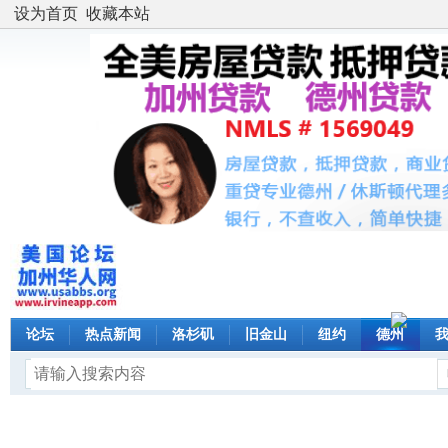
设为首页
收藏本站
论坛
热点新闻
洛杉矶
旧金山
纽约
德州