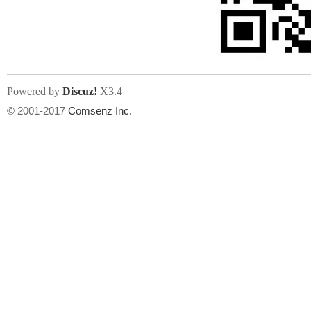
文件尺寸:
大小不限制
, 可用扩展名:
jpg, jpeg, gif, png
Powered by
Discuz!
X3.4
上传附件
州
© 2001-2017
Comsenz Inc.
或将文件直接拖到这里
华
文件尺寸:
大小不限制
, 可用扩展名:
gif,jpg,jpeg,png