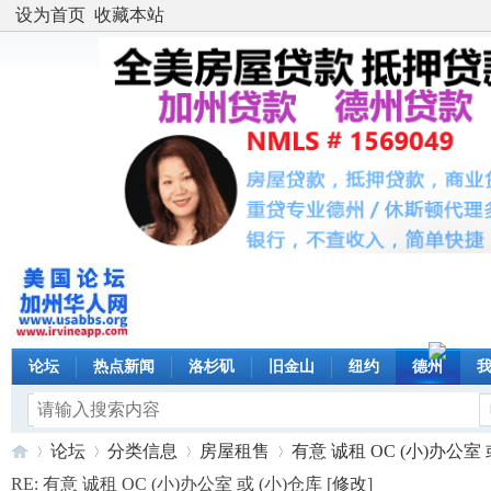
设为首页
收藏本站
论坛
热点新闻
洛杉矶
旧金山
纽约
德州
论坛
分类信息
房屋租售
有意 诚租 OC (小)办公室 或 
RE: 有意 诚租 OC (小)办公室 或 (小)仓库 [
修改
]