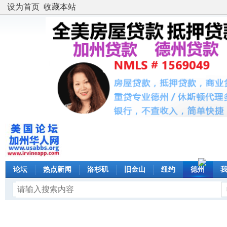
设为首页
收藏本站
论坛
热点新闻
洛杉矶
旧金山
纽约
德州