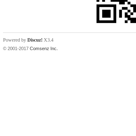
文件尺寸:
大小不限制
, 可用扩展名:
jpg, jpeg, gif, png
Powered by
Discuz!
X3.4
上传附件
州
© 2001-2017
Comsenz Inc.
或将文件直接拖到这里
华
文件尺寸:
大小不限制
, 可用扩展名:
gif,jpg,jpeg,png