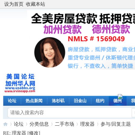
设为首页
收藏本站
论坛
热点新闻
洛杉矶
旧金山
纽约
德州
论坛
分类信息
二手市场
理发器
参与/回复主题
RE: 理发器 [
修改
]