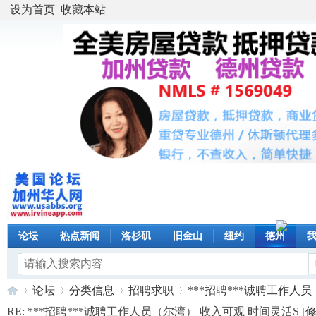
设为首页
收藏本站
论坛
热点新闻
洛杉矶
旧金山
纽约
德州
论坛
分类信息
招聘求职
***招聘***诚聘工作人员（
RE: ***招聘***诚聘工作人员（尔湾） 收入可观 时间灵活S [