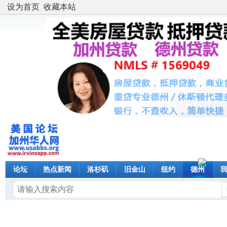
设为首页
收藏本站
论坛
热点新闻
洛杉矶
旧金山
纽约
德州