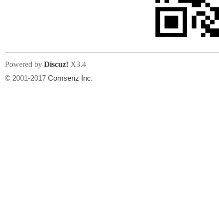
文件尺寸:
大小不限制
, 可用扩展名:
jpg, jpeg, gif, png
Powered by
Discuz!
X3.4
上传附件
州
© 2001-2017
Comsenz Inc.
或将文件直接拖到这里
华
文件尺寸:
大小不限制
, 可用扩展名:
gif,jpg,jpeg,png