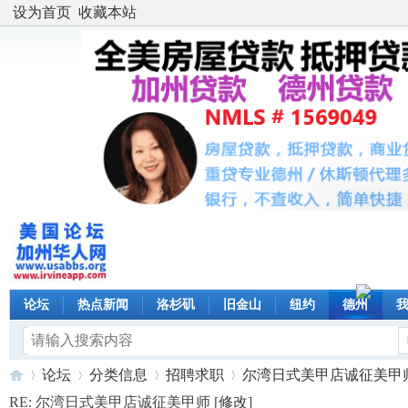
设为首页
收藏本站
论坛
热点新闻
洛杉矶
旧金山
纽约
德州
论坛
分类信息
招聘求职
尔湾日式美甲店诚征美甲师 .
RE: 尔湾日式美甲店诚征美甲师 [
修改
]