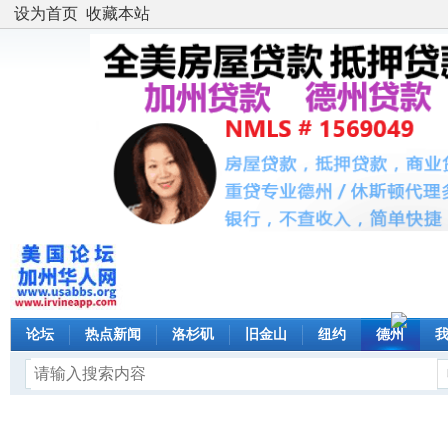
设为首页
收藏本站
论坛
热点新闻
洛杉矶
旧金山
纽约
德州