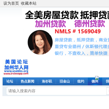
设为首页
收藏本站
论坛
热点新闻
洛杉矶
旧金山
纽约
德州