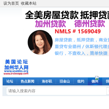
设为首页
收藏本站
论坛
热点新闻
洛杉矶
旧金山
纽约
德州