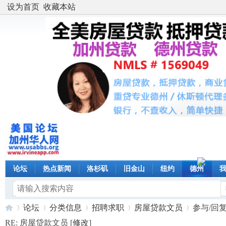
设为首页
收藏本站
论坛
热点新闻
洛杉矶
旧金山
纽约
德州
论坛
分类信息
招聘求职
房屋贷款文员
参与/回
RE: 房屋贷款文员 [
修改
]