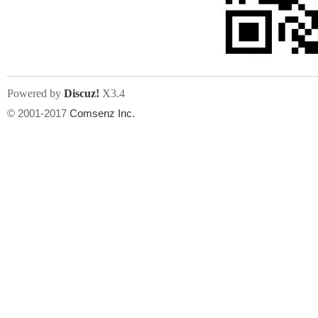
文件尺寸:
大小不限制
, 可用扩展名:
jpg, jpeg, gif, png
Powered by
Discuz!
X3.4
上传附件
州
© 2001-2017
Comsenz Inc.
或将文件直接拖到这里
华
文件尺寸:
大小不限制
, 可用扩展名:
gif,jpg,jpeg,png