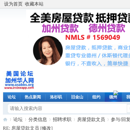
设为首页
收藏本站
论坛
热点新闻
洛杉矶
旧金山
纽约
德州
论坛
分类信息
招聘求职
房屋贷款文员
参与/回
RE: 房屋贷款文员 [
修改
]