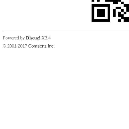
文件尺寸:
大小不限制
, 可用扩展名:
jpg, jpeg, gif, png
Powered by
Discuz!
X3.4
上传附件
州
© 2001-2017
Comsenz Inc.
或将文件直接拖到这里
华
文件尺寸:
大小不限制
, 可用扩展名:
gif,jpg,jpeg,png