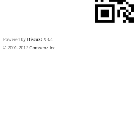
文件尺寸:
大小不限制
, 可用扩展名:
jpg, jpeg, gif, png
Powered by
Discuz!
X3.4
上传附件
州
© 2001-2017
Comsenz Inc.
或将文件直接拖到这里
华
文件尺寸:
大小不限制
, 可用扩展名:
gif,jpg,jpeg,png