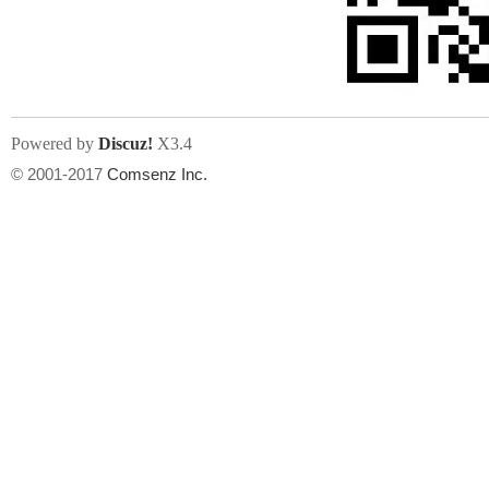
文件尺寸:
大小不限制
, 可用扩展名:
jpg, jpeg, gif, png
Powered by
Discuz!
X3.4
上传附件
州
© 2001-2017
Comsenz Inc.
或将文件直接拖到这里
华
文件尺寸:
大小不限制
, 可用扩展名:
gif,jpg,jpeg,png