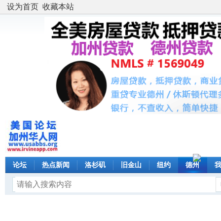
设为首页
收藏本站
论坛
热点新闻
洛杉矶
旧金山
纽约
德州