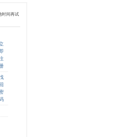
其他时间再试
立
即
注
册
找
回
密
码