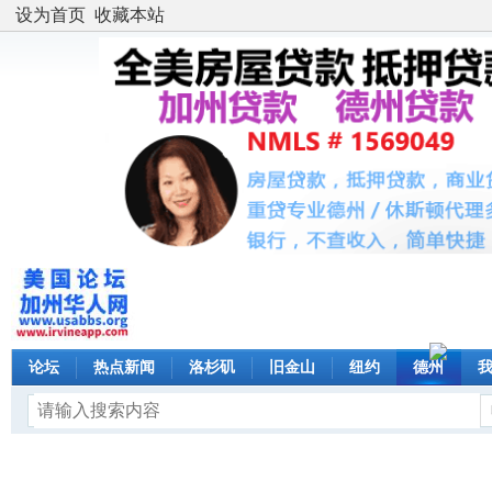
设为首页
收藏本站
论坛
热点新闻
洛杉矶
旧金山
纽约
德州