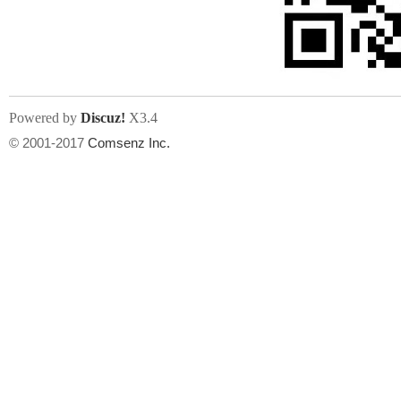
文件尺寸:
大小不限制
, 可用扩展名:
jpg, jpeg, gif, png
Powered by
Discuz!
X3.4
上传附件
州
© 2001-2017
Comsenz Inc.
或将文件直接拖到这里
华
文件尺寸:
大小不限制
, 可用扩展名:
gif,jpg,jpeg,png