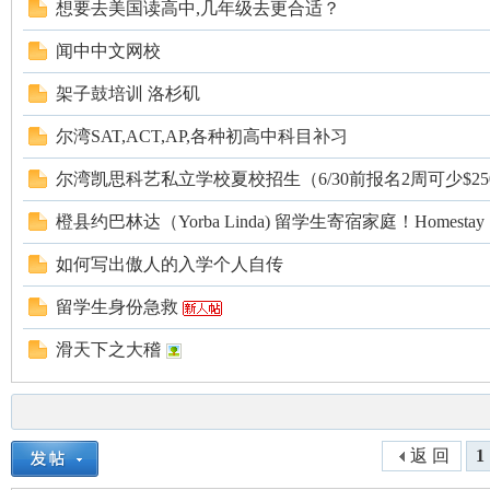
想要去美国读高中,几年级去更合适？
闻中中文网校
架子鼓培训 洛杉矶
尔湾SAT,ACT,AP,各种初高中科目补习
尔湾凯思科艺私立学校夏校招生（6/30前报名2周可少$250
橙县约巴林达（Yorba Linda) 留学生寄宿家庭！Homestay
如何写出傲人的入学个人自传
留学生身份急救
滑天下之大稽
返 回
1