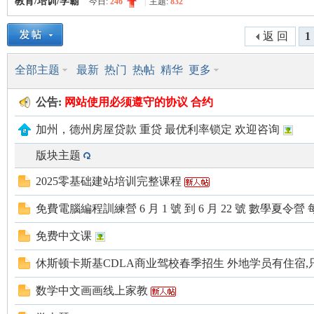
教育/培训/学霸
今日:
246
|
主题:
832
美
»
›
›
返 回
1
全部主题
最新
热门
热帖
精华
更多
公告:
网站使用
必须遵守的
协议 合约
加州，德州房屋贷款 重贷 最优利率锁定 欢迎咨询
版块主题
国
2025零基础建站培训完整课程
免費電腦編程訓練營 6 月 1 號 到 6 月 22 號 數學夏令營 每週六
免费中文课
休斯顿卡斯基CDLA商业驾校春季招生 外地学员有住宿,只要
数学中文画画线上家教