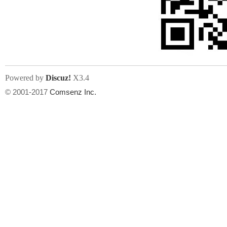
州
Powered by
Discuz!
X3.4
© 2001-2017
Comsenz Inc.
华