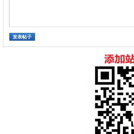
论
发表帖子
坛
加