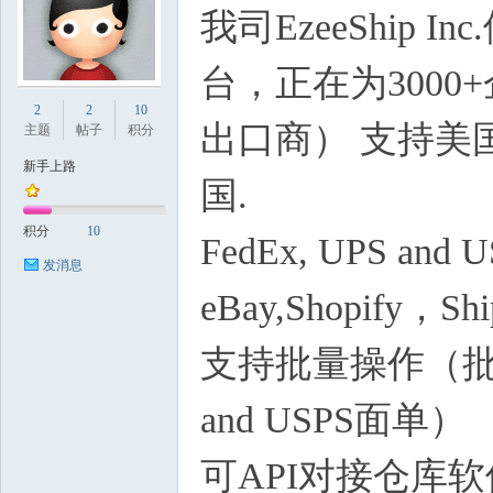
我司EzeeShip Inc.
台，正在为
3000+
国
2
2
10
出口商）
支持美
主题
帖子
积分
新手上路
国
.
积分
10
FedEx, UPS and 
发消息
eBay,Shopify，Ship
论
支持批量操作（批量
and USPS
面单）
可API
对接仓库软