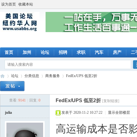
设为首页
收藏本站
首页
加州
论坛
招聘
求职
汽车
房产
二
论坛
分类信息
商务服务
FedEx/UPS 低至2折
FedEx/UPS 低至2折
查看:
9141
|
回复:
0
[复制链接]
美
»
›
›
›
julia
发表于 2020-11-2 10:27:22
|
显示全部楼层
高运输成本是否