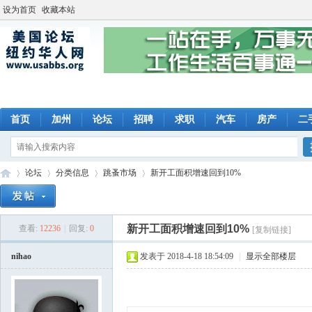
设为首页
收藏本站
首页
加州
论坛
招聘
求职
汽车
房产
二
论坛
分类信息
跳蚤市场
新开工面积增速回到10%
新开工面积增速回到10%
查看:
12236
|
回复:
0
[复制链接]
美
»
›
›
›
nihao
发表于 2018-4-18 18:54:09
|
显示全部楼层