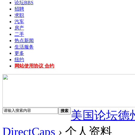
论坛
BBS
招聘
求职
汽车
房产
二手
热点新闻
生活服务
更多
纽约
网站使用协议 合约
搜索
美国论坛德
DirectCaps
›
个人资料