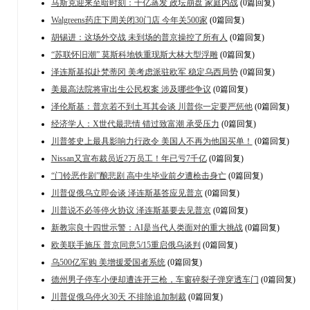
马斯克迎来至暗时刻：千亿蒸发 政坛崩盘 家庭内战
(0篇回复)
Walgreens药庄下周关闭30门店 今年关500家
(0篇回复)
胡锡进：这场外交战 未到场的普京操控了所有人
(0篇回复)
“苏联怀旧潮” 莫斯科地铁重现斯大林大型浮雕
(0篇回复)
泽连斯基拟赴梵蒂冈 美考虑派驻欧军 稳定乌西局势
(0篇回复)
美最高法院将审出生公民权案 涉及哪些争议
(0篇回复)
泽伦斯基：普京若不到土耳其会谈 川普你一定要严惩他
(0篇回复)
经济学人：X世代最悲情 错过致富潮 承受压力
(0篇回复)
川普签史上最具影响力行政令 美国人不再为他国买单！
(0篇回复)
Nissan又宣布裁员近2万员工！年已亏7千亿
(0篇回复)
“门铃恶作剧”酿悲剧 高中生毕业前夕遭枪击身亡
(0篇回复)
川普促俄乌立即会谈 泽连斯基答应见普京
(0篇回复)
川普说不必等停火协议 泽连斯基要去见普京
(0篇回复)
新教宗良十四世示警：AI是当代人类面对的重大挑战
(0篇回复)
欧美联手施压 普京同意5/15重启俄乌谈判
(0篇回复)
乌500亿军购 美增援爱国者系统
(0篇回复)
德州男子停车小便却遭连开三枪，车窗碎裂子弹穿透车门
(0篇回复)
川普促俄乌停火30天 不排除追加制裁
(0篇回复)