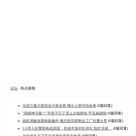
论坛
› 热点新闻
乌克兰最大胆攻击大获全胜 预示人类可怕未来
(0篇回复)
“我精神无能？”拜登不忍了亲上火线怒呛 罕见揭病情
(0篇回复)
战机潜艇挨轰铁路爆炸 俄总统官邸附近工厂也遭火焚
(0篇回复)
LA华人区警匪枪战原因：邻居开派对乱停车 阻拦无效…
(0篇回复)
为何很多百万富翁选择租房而非购房
(0篇回复)