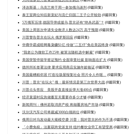
泽连斯基：乌克兰将于周一参加俄乌谈判
(0篇回复)
泰王室两位90后新宠妃与流亡归国二王子公开较劲
(0篇回复)
5万俄军压境,德国导弹或援乌,普京还有“绝杀武器”？
(0篇回复)
美国上周首次申请失业救济人数达24万 高于预期
(0篇回复)
川普警告普京在玩火 俄罗斯回应
(0篇回复)
华裔学霸成暗网毒枭赚$1亿 传做"二五仔"免在美囚终身
(0篇回复)
“我老公为微软工作25年 被算法随机选中解雇”
(0篇回复)
美国突暂停留学签证预约 全面审查社媒 影响面在扩大
(0篇回复)
德州州长签署法律 要求应用商店实施年龄验证
(0篇回复)
美国最糟糕邻居 打造垃圾屋报复社会 照片令人作呕…
(0篇回复)
川普：普京“在玩火” 俄：最坏情况是第三次世界大战
(0篇回复)
川普点头答应 美股开盘直接反弹大涨400点
(0篇回复)
经济衰退时应急储蓄至关重要存多少才够
(0篇回复)
新闻周刊：佛州若取消房产税 将颠覆房地产市场
(0篇回复)
沃尔沃汽车公司将裁减3000白领岗位
(0篇回复)
俄周日对乌发动最大规模空袭 川普：我对普京的作为不满
(0篇回复)
「小费免税」法案获跨党派支持 纽约餐饮业劳工有望受惠
(0篇回复)