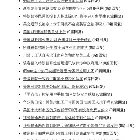
确诊癌症后，拜登首次公开参加活动
(0篇回复)
新奥尔良集体越狱案 落案帮凶增至7人 5逃犯落网
(0篇回复)
特朗普移民局长提名人拟废除OPT 影响24万留学生
(0篇回复)
美交通部长签令：卡车司机不会说英语立刻停职！
(0篇回复)
美国4月新屋销售意外上升
(0篇回复)
美国财政部公布计划 逐步废除一美分硬币
(0篇回复)
哈佛被禁招国际生 数千留学生面临转学
(0篇回复)
川普：正认真考虑让房利美和房地美上市
(0篇回复)
骇客侵入特朗普幕僚曾用通讯软件涉60政府用户
(0篇回复)
iPhone这个热门功能恐泄密 专家吁立即关闭
(0篇回复)
美参议院一致通过取消小费税的法案
(0篇回复)
美国可能对非美公民的国际汇款征税5%
(0篇回复)
「零点击」控制用户手机 如何防范安全威胁
(0篇回复)
华尔街日报：川普想把工厂带回美国 但美国人想干吗
(0篇回复)
美国十大都市区的房价低于$30万 有没有您想去的？
(0篇回复)
拜登确诊恶性前列腺癌，是体检不到位吗？
(0篇回复)
拜登确诊恶性前列腺癌，癌细胞已扩散至骨骼 特朗普发声
(0篇回复)
教宗良十四世在就职弥撒上呼吁结束战争与冲突
(0篇回复)