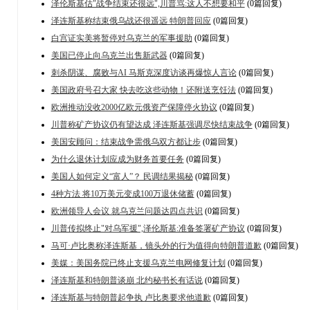
泽伦斯基估"战争结束还很远",川普骂:这人不想要和平
(0篇回复)
泽连斯基称结束俄乌战还很遥远 特朗普回应
(0篇回复)
白宫证实美将暂停对乌克兰的军事援助
(0篇回复)
美国已停止向乌克兰出售新武器
(0篇回复)
刺杀阴谋、腐败与AI 马斯克深度访谈再爆惊人言论
(0篇回复)
美国政府号召大家 快去吃这些动物！还附送烹饪法
(0篇回复)
欧洲推动没收2000亿欧元俄资产保障停火协议
(0篇回复)
川普称矿产协议仍有望达成 泽连斯基强调尽快结束战争
(0篇回复)
美国安顾问：结束战争需俄乌双方都让步
(0篇回复)
为什么退休计划应成为财务首要任务
(0篇回复)
美国人如何定义“富人”？ 民调结果揭秘
(0篇回复)
4种方法 将10万美元变成100万退休储蓄
(0篇回复)
欧洲领导人会议 就乌克兰问题达四点共识
(0篇回复)
川普传拟终止"对乌军援",泽伦斯基:准备签署矿产协议
(0篇回复)
马可·卢比奥称泽连斯基，镜头外的行为值得向特朗普道歉
(0篇回复)
美媒：美国务院已终止支援乌克兰电网修复计划
(0篇回复)
泽连斯基和特朗普谈崩 北约秘书长有话说
(0篇回复)
泽连斯基与特朗普起争执 卢比奥要求他道歉
(0篇回复)