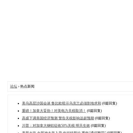
论坛
› 热点新闻
美乌高层沙国会谈 鲁比欧暗示乌克兰必须割地求和
(0篇回复)
重磅！加拿大妥协！对美电力关税取消！
(0篇回复)
高盛下调美国经济预测 警告关税影响远超预期
(0篇回复)
川普：对加拿大钢铝征收50%关税 明天生效
(0篇回复)
美股大跌 女股神大举入货 包括特斯拉 重申“通缩繁荣”
(0篇回复)