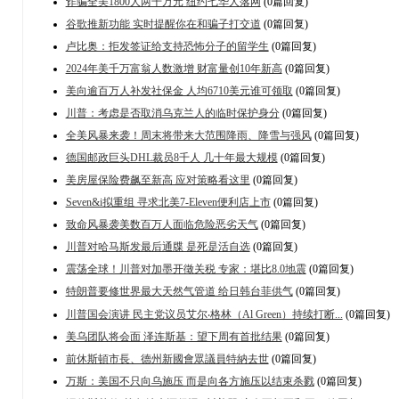
诈骗全美1800人两千万元 纽约七华人落网
(0篇回复)
谷歌推新功能 实时提醒你在和骗子打交道
(0篇回复)
卢比奥：拒发签证给支持恐怖分子的留学生
(0篇回复)
2024年美千万富翁人数激增 财富量创10年新高
(0篇回复)
美向逾百万人补发社保金 人均6710美元谁可领取
(0篇回复)
川普：考虑是否取消乌克兰人的临时保护身分
(0篇回复)
全美风暴来袭！周末将带来大范围降雨、降雪与强风
(0篇回复)
德国邮政巨头DHL裁员8千人 几十年最大规模
(0篇回复)
美房屋保险费飙至新高 应对策略看这里
(0篇回复)
Seven&i拟重组 寻求北美7-Eleven便利店上市
(0篇回复)
致命风暴袭美数百万人面临危险恶劣天气
(0篇回复)
川普对哈马斯发最后通牒 是死是活自选
(0篇回复)
震荡全球！川普对加墨开徵关税 专家：堪比8.0地震
(0篇回复)
特朗普要修世界最大天然气管道 给日韩台菲供气
(0篇回复)
川普国会演讲 民主党议员艾尔‧格林（Al Green）持续打断...
(0篇回复)
美乌团队将会面 泽连斯基：望下周有首批结果
(0篇回复)
前休斯頓市長、德州新國會眾議員特納去世
(0篇回复)
万斯：美国不只向乌施压 而是向各方施压以结束杀戮
(0篇回复)