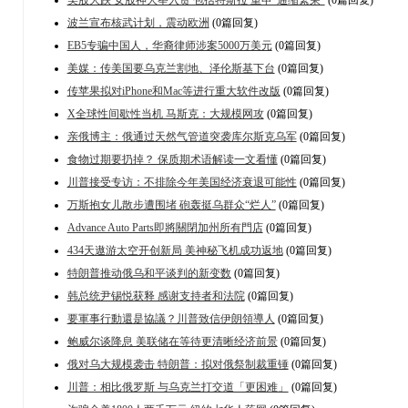
波兰宣布核武计划，震动欧洲
(0篇回复)
EB5专骗中国人，华裔律师涉案5000万美元
(0篇回复)
美媒：传美国要乌克兰割地、泽伦斯基下台
(0篇回复)
传苹果拟对iPhone和Mac等进行重大软件改版
(0篇回复)
X全球性间歇性当机 马斯克：大规模网攻
(0篇回复)
亲俄博主：俄通过天然气管道突袭库尔斯克乌军
(0篇回复)
食物过期要扔掉？ 保质期术语解读一文看懂
(0篇回复)
川普接受专访：不排除今年美国经济衰退可能性
(0篇回复)
万斯抱女儿散步遭围堵 砲轰挺乌群众“烂人”
(0篇回复)
Advance Auto Parts即將關閉加州所有門店
(0篇回复)
434天遨游太空开创新局 美神秘飞机成功返地
(0篇回复)
特朗普推动俄乌和平谈判的新变数
(0篇回复)
韩总统尹锡悦获释 感谢支持者和法院
(0篇回复)
要軍事行動還是協議？川普致信伊朗領導人
(0篇回复)
鲍威尔谈降息 美联储在等待更清晰经济前景
(0篇回复)
俄对乌大规模袭击 特朗普：拟对俄祭制裁重锤
(0篇回复)
川普：相比俄罗斯 与乌克兰打交道「更困难」
(0篇回复)