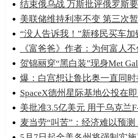
结束俄乌战 万斯批评俄罗斯
美联储维持利率不变 第三次
“没人告诉我！”新移民买车加
《富爸爸》作者：为何富人不信
贺锦丽穿“黑白装”现身Met Ga
爆：白宫想让鲁比奥一直同时
SpaceX德州星际基地公投在
美批准3.5亿美元 用于乌克兰F
麦当劳“叫苦”：经济难以预
5月7日起全美各州将强制实