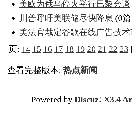
美欧为俄乌停火举行巴黎会谈
川普呼吁美联储尽快降息
(0篇
美法官裁定谷歌在线广告技术
页:
14
15
16
17
18
19
20
21
22
23
查看完整版本:
热点新闻
Powered by
Discuz! X3.4 Ar