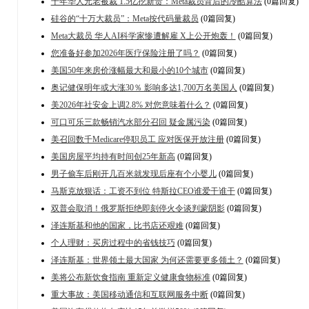
十年华人元老被裁 1.5亿挖新贵：Meta裁员背后的冷酷算法
(0篇回复)
硅谷的“十万大裁员”：Meta按代码量裁员
(0篇回复)
Meta大裁员 华人AI科学家惨遭解雇 X上公开炮轰！
(0篇回复)
您准备好参加2026年医疗保险注册了吗？
(0篇回复)
美国50年来房价涨幅最大和最小的10个城市
(0篇回复)
奥记健保明年或大涨30％ 影响多达1,700万名美国人
(0篇回复)
美2026年社安金上调2.8% 对您意味着什么？
(0篇回复)
可口可乐三款畅销汽水部分召回 疑金属污染
(0篇回复)
美召回数千Medicare停职员工 应对医保开放注册
(0篇回复)
美国房屋平均持有时间创25年新高
(0篇回复)
男子偷车后刚开几百米就发现后座有个小婴儿
(0篇回复)
马斯克放狠话：工资不到位 特斯拉CEO谁爱干谁干
(0篇回复)
双普会取消！俄罗斯拒绝即刻停火令谈判蒙阴影
(0篇回复)
泽连斯基和他的国家，比书店还艰难
(0篇回复)
个人理财：买房过程中的省钱技巧
(0篇回复)
泽连斯基：世界领土最大国家 为何还需要更多领土？
(0篇回复)
美将公布新饮食指南 重新定义健康食物标准
(0篇回复)
重大事故：美国移动通信和互联网服务中断
(0篇回复)