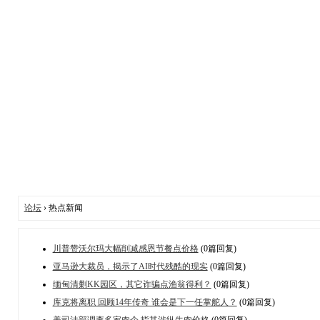
论坛
› 热点新闻
川普赞沃尔玛大幅削减感恩节餐点价格
(0篇回复)
亚马逊大裁员，揭示了AI时代残酷的现实
(0篇回复)
缅甸清剿KK园区，其它诈骗点渔翁得利？
(0篇回复)
库克将离职 回顾14年传奇 谁会是下一任掌舵人？
(0篇回复)
美司法部调查多家肉企 指其涉纵牛肉价格
(0篇回复)