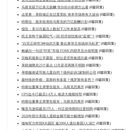
马斯克获万亿美元薪酬 华尔街分析师怎么看
(0篇回复)
达里奥：美联储正在过度宽松 资本市场将有大波动
(0篇回复)
特斯拉：股东批准给马斯克的万亿薪酬计划
(0篇回复)
报告：美10月裁员人数创下22年来新高
(0篇回复)
民主党终于扬眉吐气一回 经济担忧推动“蓝潮”？
(0篇回复)
“白宫正研究3种动武方案 鲁比奥等主张搞掉马杜罗”
(0篇回复)
鲍威尔一句话“吓坏”市场 FOMC内部意见分歧明显
(0篇回复)
宗馥莉最新公开露面，职位是宏胜集团总裁
(0篇回复)
美联储降息25个基点 12月是否再降不明朗
(0篇回复)
孕期服泰诺导致儿童自闭？德州起诉2家制药公司
(0篇回复)
最特殊的帝都：莫斯科有多富？俄罗斯有多穷？
(0篇回复)
特斯拉董事主席警告股东：马斯克恐离开
(0篇回复)
UPS迄今已裁员3.4万人 推进大规模转型
(0篇回复)
特斯拉董事主席警告股东：马斯克恐离开
(0篇回复)
曝亚马逊拟裁员3万人：纠正疫情期间过度招聘
(0篇回复)
2026年部分美国人退税金额可能大幅增加
(0篇回复)
缅甸军方炸毁KK园区 逾2000人逃往泰国3人溺亡
(0篇回复)