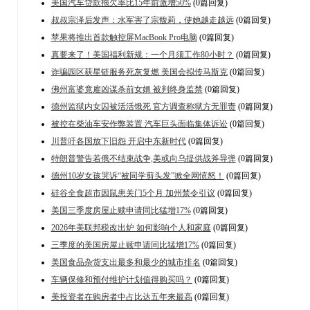
美国汽车贷款拖欠率比15年前激增50%
(0篇回复)
叔叔宗泽后发声：水军害了宗馥莉，使她越走越远
(0篇回复)
苹果将推出首款触控屏MacBook Pro电脑
(0篇回复)
真要来了！美国福利新规：一个月须工作80小时？
(0篇回复)
诈骗园区获星链服务死灰复燃 美国会拟传马斯克
(0篇回复)
佛州富婆竟雇凶谋杀前女婿 被判终身监禁
(0篇回复)
德州监狱内女囚被活活饿死 官方调查称狱方无罪责
(0篇回复)
被控在柴油车安作弊装置 汽车巨头面临集体诉讼
(0篇回复)
川普吁各国放下旧怨 开启中东新时代
(0篇回复)
特朗普警告若俄不结束战争,美或向乌提供战斧导弹
(0篇回复)
德州10岁女孩哭诉“被同学剪头发”掀全网愤怒！
(0篇回复)
硅谷全食超市因鼠患关门5个月 加州禁令引议
(0篇回复)
美国三季度房屋止赎申请同比猛增17%
(0篇回复)
2026年美联邦税改出炉 如何影响个人和家庭
(0篇回复)
三季度的美国房屋止赎申请同比猛增17%
(0篇回复)
美国食品杂货支出最多和最少的城市排名
(0篇回复)
车辆保修和预付维护计划值得购买吗？
(0篇回复)
美投资者在购房者中占比达五年来最高
(0篇回复)