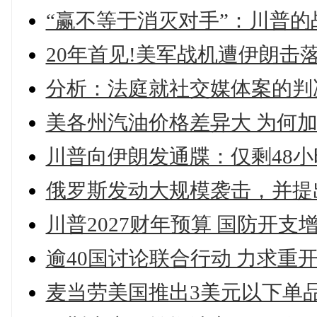
“赢不等于消灭对手”：川普
20年首见!美军战机遭伊朗击落
分析：法庭就社交媒体案的判
美各州汽油价格差异大 为何
川普向伊朗发通牒：仅剩48
俄罗斯发动大规模袭击，并提
川普2027财年预算 国防开支增
逾40国讨论联合行动 力求重
麦当劳美国推出3美元以下单