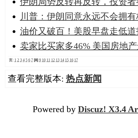
伊朗局势反转再反转，投资者
川普：伊朗同意永远不会拥有
油价又破百！美股早盘走低道指
卖家比买家多46% 美国房地产
页:
1
2
3
4
5
6
7
[8]
9
10
11
12
13
14
15
16
17
查看完整版本:
热点新闻
Powered by
Discuz! X3.4 Ar