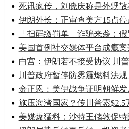
死讯疯传，刘晓庆称是外甥散
伊朗外长：正审查美方15点停
「扫码缴罚单」诈骗来袭：假
美国首例社交媒体平台成瘾案落
白宫：伊朗若不接受协议 川普
川普政府暂停防雾霾燃料法规
金正恩：美伊战争证明朝鲜发
施压海湾国家？传川普索$2.5
美媒爆猛料：沙特王储敦促特