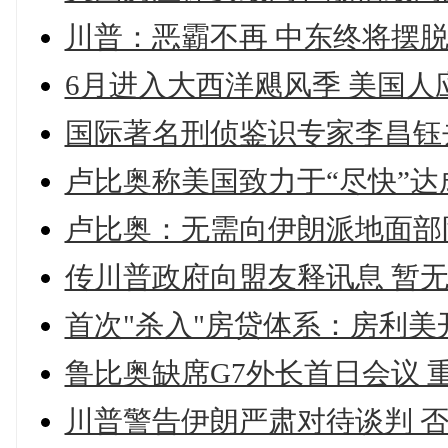
川普：恶霸不再 中东终将摆
6月进入大西洋飓风季 美国人
国际著名刑侦鉴识专家李昌钰
卢比奥称美国致力于“尽快”
卢比奥：无需向伊朗派地面部
传川普政府向盟友释讯息 暂
首次"杀入"房贷体系：房利美
鲁比奥缺席G7外长首日会议 
川普警告伊朗严肃对待谈判 