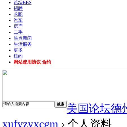
论坛
BBS
招聘
求职
汽车
房产
二手
热点新闻
生活服务
更多
纽约
网站使用协议 合约
搜索
美国论坛德
xufyzyxcgm
›
个人资料