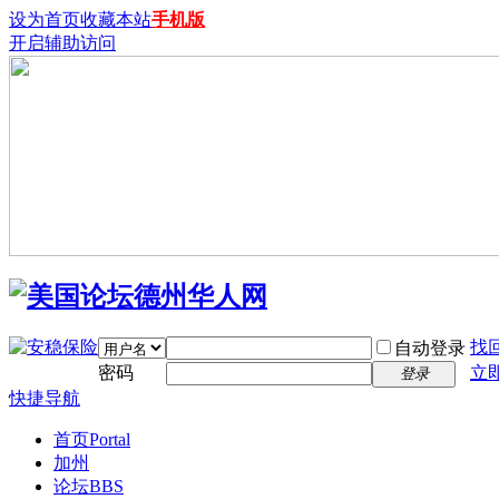
设为首页
收藏本站
手机版
开启辅助访问
找
自动登录
密码
立
登录
快捷导航
首页
Portal
加州
论坛
BBS