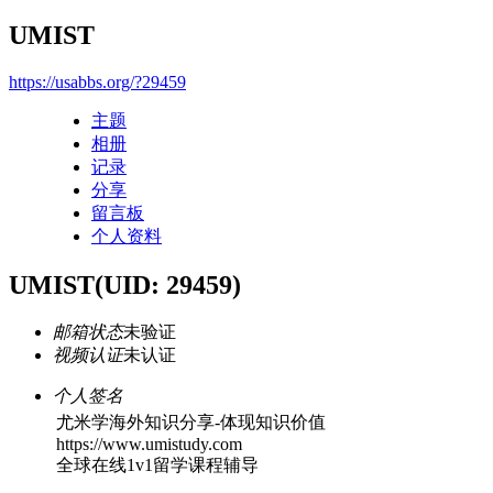
UMIST
https://usabbs.org/?29459
主题
相册
记录
分享
留言板
个人资料
UMIST
(UID: 29459)
邮箱状态
未验证
视频认证
未认证
个人签名
尤米学海外知识分享-体现知识价值
https://www.umistudy.com
全球在线1v1留学课程辅导