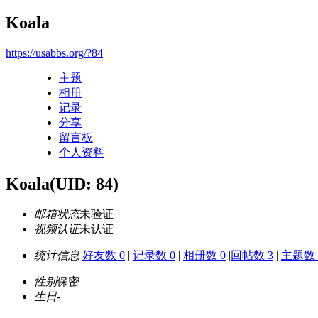
Koala
https://usabbs.org/?84
主题
相册
记录
分享
留言板
个人资料
Koala
(UID: 84)
邮箱状态
未验证
视频认证
未认证
统计信息
好友数 0
|
记录数 0
|
相册数 0
|
回帖数 3
|
主题数 
性别
保密
生日
-