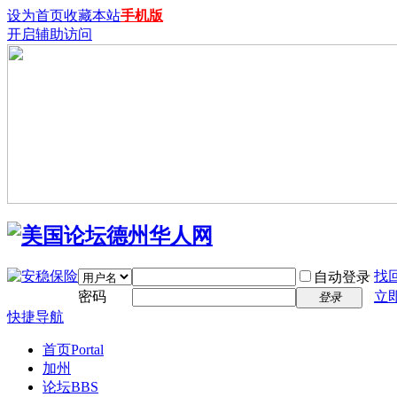
设为首页
收藏本站
手机版
开启辅助访问
找
自动登录
密码
立
登录
快捷导航
首页
Portal
加州
论坛
BBS