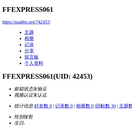
FFEXPRESS061
https://usabbs.org/?42453
主题
相册
记录
分享
留言板
个人资料
FFEXPRESS061
(UID: 42453)
邮箱状态
未验证
视频认证
未认证
统计信息
好友数 0
|
记录数 0
|
相册数 0
|
回帖数 30
|
主题数
性别
保密
生日
-